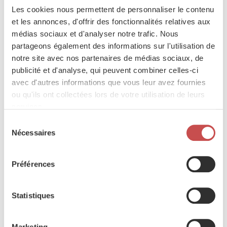
Nos missions
Les cookies nous permettent de personnaliser le contenu
Nous nous engageons chaque jour, tant à
et les annonces, d'offrir des fonctionnalités relatives aux
l’étranger qu’en Belgique, pour votre sécurité.
médias sociaux et d'analyser notre trafic. Nous
Découvrir plus
partageons également des informations sur l'utilisation de
notre site avec nos partenaires de médias sociaux, de
publicité et d'analyse, qui peuvent combiner celles-ci
avec d'autres informations que vous leur avez fournies
ou qu'ils ont collectées lors de votre utilisation de leurs
services.
Sélection
Nécessaires
du
consentement
Préférences
Statistiques
Marketing