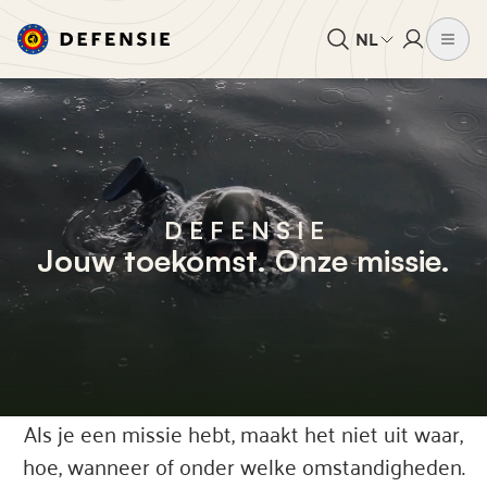
NL
D E F E N S I E
Jouw toekomst. Onze missie.
Als je een missie hebt, maakt het niet uit waar,
hoe, wanneer of onder welke omstandigheden.