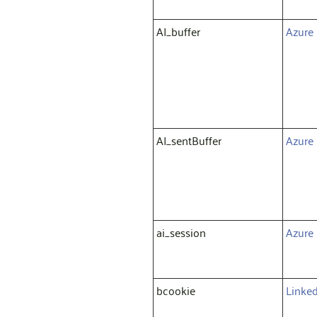
AI_buffer
Azure
AI_sentBuffer
Azure
ai_session
Azure
bcookie
Linke