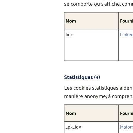
se comporte ou s’affiche, com
Nom
Fourn
lidc
Linke
Statistiques (3)
Les cookies statistiques aiden
manière anonyme, à comprendre
Nom
Fourn
_pk_id#
Mato