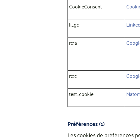
CookieConsent
Cooki
li_gc
Linke
rc::a
Googl
rc::c
Googl
test_cookie
Mato
Préférences (1)
Les cookies de préférences pe