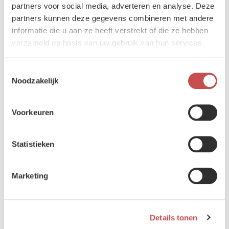
E-Procurement
partners voor social media, adverteren en analyse. Deze
partners kunnen deze gegevens combineren met andere
Transportaanvraag met humanitair karakter
informatie die u aan ze heeft verstrekt of die ze hebben
verzameld op basis van uw gebruik van hun services.
Toestemmingsselectie
Noodzakelijk
Air
Hantering van drones
Voorkeuren
Belgian Military Airworthiness Authority (BMAA)
Statistieken
Marketing
Overige
Details tonen
Militaire Provinciecommando's