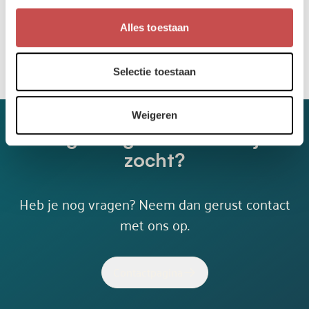
Toegankelijkheidsverklaring
Alles toestaan
Selectie toestaan
Weigeren
Nog niet gevonden wat je
zocht?
Heb je nog vragen? Neem dan gerust contact
met ons op.
Contactpagina