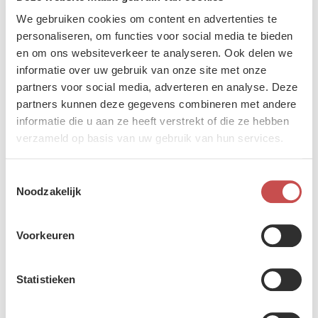
We gebruiken cookies om content en advertenties te
personaliseren, om functies voor social media te bieden
en om ons websiteverkeer te analyseren. Ook delen we
informatie over uw gebruik van onze site met onze
partners voor social media, adverteren en analyse. Deze
partners kunnen deze gegevens combineren met andere
informatie die u aan ze heeft verstrekt of die ze hebben
verzameld op basis van uw gebruik van hun services.
Wanneer een autosnelweg een landingsbaan wordt: A400M
Toestemmingsselectie
oefent in Zweden
Noodzakelijk
4 augustus 2026
Voorkeuren
Statistieken