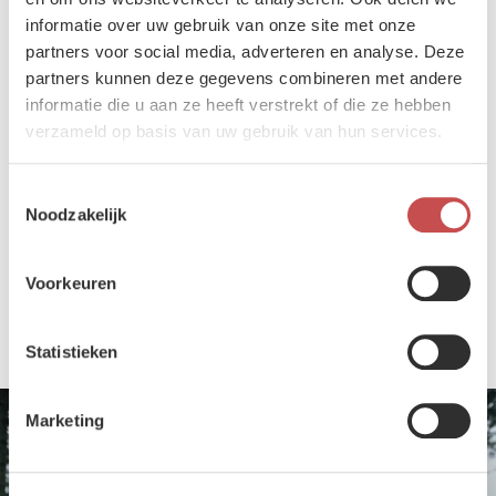
Ontdek meer
informatie over uw gebruik van onze site met onze
partners voor social media, adverteren en analyse. Deze
Reservist
partners kunnen deze gegevens combineren met andere
informatie die u aan ze heeft verstrekt of die ze hebben
Als reservist zet je jouw kennis en
verzameld op basis van uw gebruik van hun services.
ervaring in voor uitdagende opdrachten,
waar je samen met je militaire collega's
Toestemmingsselectie
het verschil maakt.
Noodzakelijk
Ontdek meer
Voorkeuren
Statistieken
Bekijk alle vacatures
Marketing