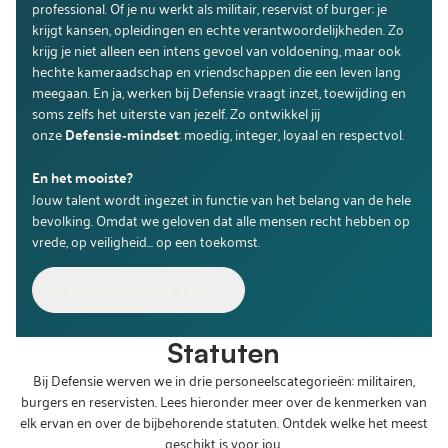
professional. Of je nu werkt als militair, reservist of burger: je
krijgt kansen, opleidingen en echte verantwoordelijkheden. Zo
krijg je niet alleen een intens gevoel van voldoening, maar ook
hechte kameraadschap en vriendschappen die een leven lang
meegaan. En ja, werken bij Defensie vraagt inzet, toewijding en
soms zelfs het uiterste van jezelf. Zo ontwikkel jij
onze
Defensie‑mindset
: moedig, integer, loyaal en respectvol.
En het mooiste?
Jouw talent wordt ingezet in functie van het belang van de hele
bevolking. Omdat we geloven dat alle mensen recht hebben op
vrede, op veiligheid... op een toekomst.
Wat bieden we je aan?
Statuten
Bij Defensie werven we in drie personeelscategorieën: militairen,
burgers en reservisten. Lees hieronder meer over de kenmerken van
elk ervan en over de bijbehorende statuten. Ontdek welke het meest
geschikt is voor jou.