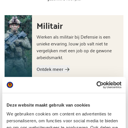
Militair
Werken als militair bij Defensie is een
unieke ervaring. Jouw job valt niet te
vergelijken met een job op de gewone
arbeidsmarkt.
Ontdek meer
Burger
Defensie bestaat niet alleen uit militairen.
Er werken ongeveer 2.000 burgers op
Deze website maakt gebruik van cookies
verschillende functies als federaal
We gebruiken cookies om content en advertenties te
ambtenaar.
personaliseren, om functies voor social media te bieden
en om ons websiteverkeer te analyseren. Ook delen we