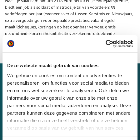
Naast je salaris (minimum 2.118 euro netto) en je eindejaarspremie,
biedt een job als soldaat of matroos je tal van voordelen: 33
verlofdagen per jaar (eveneens verlof tussen Kerstmis en Nieuwjaar),
extra vergoedingen voor bepaalde prestaties, vakantiegeld,
maaltijdcheques, kortingen op het openbaar vervoer, gratis
gezondheidszorg en hospitalisatieverzekering, uitgebreide
opleidingsmogelijkheden, enz.
Ontdek deze en vele andere voordelen in onze jobaanbiedingen!
Deze website maakt gebruik van cookies
We gebruiken cookies om content en advertenties te
Je beroep kiezen
personaliseren, om functies voor social media te bieden
en om ons websiteverkeer te analyseren. Ook delen we
Twijfel je tussen meerdere opties? Bij Defensie
informatie over uw gebruik van onze site met onze
partners voor social media, adverteren en analyse. Deze
kun je solliciteren op een vacature met
partners kunnen deze gegevens combineren met andere
meerdere carrièremogelijkheden, zodat je
informatie die u aan ze heeft verstrekt of die ze hebben
verschillende functies kunt ontdekken voordat
verzameld op basis van uw gebruik van hun services.
je aan het eind van je militaire basisopleiding