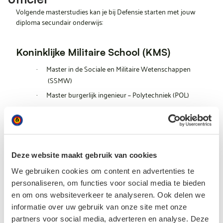
Volgende masterstudies kan je bij Defensie starten met jouw
diploma secundair onderwijs:
Koninklijke Militaire School (KMS)
Master in de Sociale en Militaire Wetenschappen
·
(SSMW)
Master burgerlijk ingenieur – Polytechniek (POL)
·
Burgeruniversiteit of hogeschool (Extra
muros)
Master industrieel ingenieur
Deze website maakt gebruik van cookies
·
Master in de geneeskunde
We gebruiken cookies om content en advertenties te
·
personaliseren, om functies voor social media te bieden
Master in de tandheelkunde
·
en om ons websiteverkeer te analyseren. Ook delen we
Master nautische wetenschappen
·
informatie over uw gebruik van onze site met onze
partners voor social media, adverteren en analyse. Deze