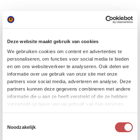
Een deel van de F 35-vloot zal met een horizontaal staartvlak van
Belgische makelij worden uitgerust. Dit onderdeel zal worden
ontwikkeld binnen de joint venture BeLightning: Asco en Sabca
produceren de componenten, Sonaca staat in voor de assemblage.
Deze website maakt gebruik van cookies
België zal daarmee een essentieel onderdeel voor de stabiliteit en
controle van het toestel leveren.
We gebruiken cookies om content en advertenties te
personaliseren, om functies voor social media te bieden
en om ons websiteverkeer te analyseren. Ook delen we
De horizontal tail bevindt zich achteraan het toestel, dicht bij de
informatie over uw gebruik van onze site met onze
motor, en wordt blootgesteld aan zware belastingen. Het geheel
bestaat uit twee beweegbare stabilisatoren die zorgen voor de
partners voor social media, adverteren en analyse. Deze
evenwichtige vlucht en de reactie op stuurbewegingen.
partners kunnen deze gegevens combineren met andere
informatie die u aan ze heeft verstrekt of die ze hebben
“Vanuit operationeel oogpunt zijn de horizontale stabilisatoren
onmisbaar voor het gebruik en de besturing van het vliegtuig”, legt
verzameld op basis van uw gebruik van hun services.
de directeur systemen voor het Belgische F-35A-programma, uit.
“Zonder correct functionerende stabilisatoren is een modern
Toestemmingsselectie
gevechtsvliegtuig noch stabiel, noch wendbaar.”
Noodzakelijk