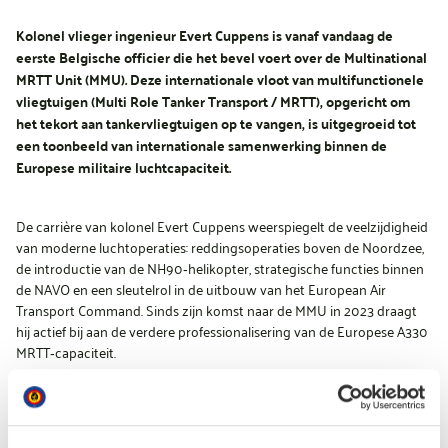
Kolonel vlieger ingenieur Evert Cuppens is vanaf vandaag de
eerste Belgische officier die het bevel voert over de Multinational
MRTT Unit (MMU). Deze internationale vloot van multifunctionele
vliegtuigen (Multi Role Tanker Transport / MRTT), opgericht om
het tekort aan tankervliegtuigen op te vangen, is uitgegroeid tot
een toonbeeld van internationale samenwerking binnen de
Europese militaire luchtcapaciteit.
De carrière van kolonel Evert Cuppens weerspiegelt de veelzijdigheid
van moderne luchtoperaties: reddingsoperaties boven de Noordzee,
de introductie van de NH90‑helikopter, strategische functies binnen
de NAVO en een sleutelrol in de uitbouw van het European Air
Transport Command. Sinds zijn komst naar de MMU in 2023 draagt
hij actief bij aan de verdere professionalisering van de Europese A330
MRTT‑capaciteit.
Zijn aanstelling valt samen met de groeiende inzet van de MRTT-vloot
in Europese luchtoperaties. Ze bevestigt ook de invloed van België in
een domein dat traditioneel door grotere landen wordt gedomineerd.