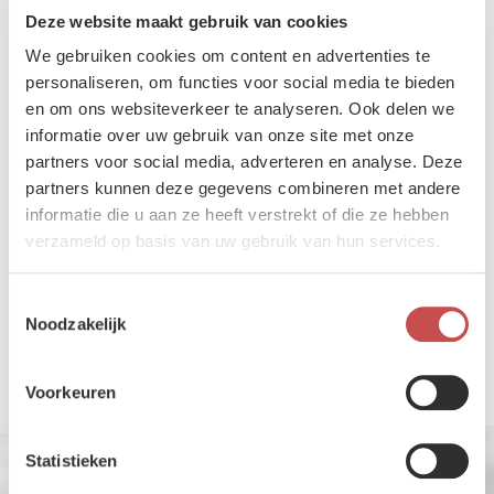
Deze website maakt gebruik van cookies
Een vloot die Europa verbindt
We gebruiken cookies om content en advertenties te
De MRTT‑vloot is een gezamenlijk initiatief van acht Europese landen,
personaliseren, om functies voor social media te bieden
waaronder België, Nederland en Duitsland. Door kosten, personeel en
en om ons websiteverkeer te analyseren. Ook delen we
capaciteit te bundelen, vermijden de landen dat ze afzonderlijk dure
tank- en transportvliegtuigen moeten aanschaffen. De toestellen zijn
informatie over uw gebruik van onze site met onze
eigendom van de NAVO en worden operationeel ingezet door de
partners voor social media, adverteren en analyse. Deze
multinationale MMU, met Eindhoven als hoofdkwartier en Keulen als
partners kunnen deze gegevens combineren met andere
tweede basis.
informatie die u aan ze heeft verstrekt of die ze hebben
De Airbus A330 MRTT is een van de meest veelzijdige militaire
verzameld op basis van uw gebruik van hun services.
vliegtuigen ter wereld. Het toestel kan jachtvliegtuigen bijtanken,
honderden passagiers vervoeren, tientallen tonnen vracht
Toestemmingsselectie
verplaatsen en in korte tijd worden omgebouwd tot een vliegend
Noodzakelijk
hospitaal met intensive care-faciliteiten. Die multifunctionaliteit
maakt de vloot tot een onmisbare logistieke schakel voor Europese
operaties.
Voorkeuren
Statistieken