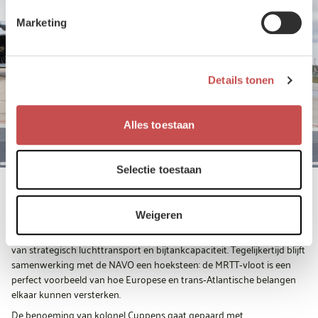
Marketing
Details tonen
Alles toestaan
Selectie toestaan
Strategische autonomie in uitvoering
Weigeren
De groei van de MRTT‑capaciteit past binnen de Europese ambitie
om minder afhankelijk te worden van externe partners op het gebied
van strategisch luchttransport en bijtankcapaciteit. Tegelijkertijd blijft
samenwerking met de NAVO een hoeksteen: de MRTT‑vloot is een
perfect voorbeeld van hoe Europese en trans‑Atlantische belangen
elkaar kunnen versterken.
De benoeming van kolonel Cuppens gaat gepaard met