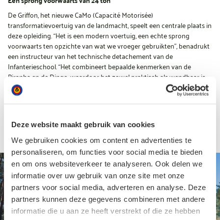
Een sprong voorwaarts van 24 ton
De Griffon, het nieuwe CaMo (Capacité Motorisée)
transformatievoertuig van de landmacht, speelt een centrale plaats in
deze opleiding. “Het is een modern voertuig, een echte sprong
voorwaarts ten opzichte van wat we vroeger gebruikten”, benadrukt
een instructeur van het technische detachement van de
Infanterieschool. “Het combineert bepaalde kenmerken van de
Piranha en de Dingo, waardoor het zowel praktisch als wendbaar is
voor de stagiairs.”
“In eerste instantie dachten we dat het voertuig beperkt zou zijn
vanwege zijn formaat en gewicht, dat meer dan 24 ton bedraagt”,
legt een toekomstige sectiechef uit. “Maar op het terrein is het zeer
Deze website maakt gebruik van cookies
wendbaar, vooral dankzij de krachtige motor.”
We gebruiken cookies om content en advertenties te
personaliseren, om functies voor social media te bieden
en om ons websiteverkeer te analyseren. Ook delen we
informatie over uw gebruik van onze site met onze
partners voor social media, adverteren en analyse. Deze
partners kunnen deze gegevens combineren met andere
informatie die u aan ze heeft verstrekt of die ze hebben