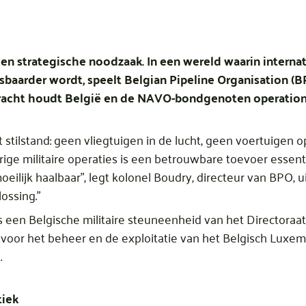
 een strategische noodzaak. In een wereld waarin inter
aarder wordt, speelt Belgian Pipeline Organisation (BP
racht houdt België en de NAVO-bondgenoten operatione
 stilstand: geen vliegtuigen in de lucht, geen voertuigen 
rige militaire operaties is een betrouwbare toevoer essent
eilijk haalbaar”, legt kolonel Boudry, directeur van BPO, ui
ossing.”
is een Belgische militaire steuneenheid van het Directoraa
 voor het beheer en de exploitatie van het Belgisch Luxe
.
tiek