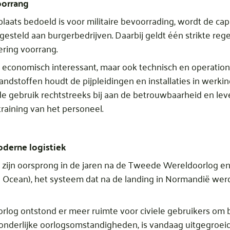
oorrang
aats bedoeld is voor militaire bevoorrading, wordt de cap
esteld aan burgerbedrijven. Daarbij geldt één strikte regel:
ering voorrang.
een economisch interessant, maar ook technisch en operatio
ndstoffen houdt de pijpleidingen en installaties in werk
lde gebruik rechtstreeks bij aan de betrouwbaarheid en le
raining van het personeel.
oderne logistiek
 zijn oorsprong in de jaren na de Tweede Wereldoorlog en
 Ocean), het systeem dat na de landing in Normandië wer
rlog ontstond er meer ruimte voor civiele gebruikers om 
zonderlijke oorlogsomstandigheden, is vandaag uitgegroei