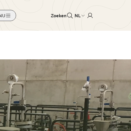
NU
Zoeken
NL