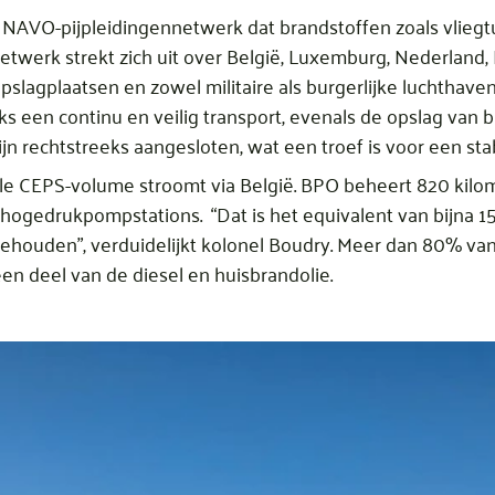
 NAVO-pijpleidingennetwerk dat brandstoffen zoals vliegt
netwerk strekt zich uit over België, Luxemburg, Nederland, 
pslagplaatsen en zowel militaire als burgerlijke luchthavens
s een continu en veilig transport, evenals de opslag van b
jn rechtstreeks aangesloten, wat een troef is voor een sta
le CEPS-volume stroomt via België. BPO beheert 820 kilom
 hogedrukpompstations. “Dat is het equivalent van bijna 
houden”, verduidelijkt kolonel Boudry. Meer dan 80% van 
n deel van de diesel en huisbrandolie.