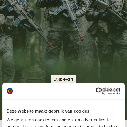
LANDMACHT
Online infosessie: het
Militaire Dienstjaar
Deze website maakt gebruik van cookies
We gebruiken cookies om content en advertenties te
Online infosessie: het Militaire Dienstjaar
personaliseren, om functies voor social media te bieden