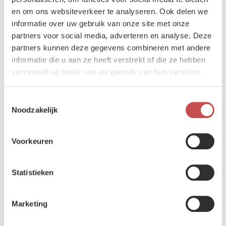
en om ons websiteverkeer te analyseren. Ook delen we
informatie over uw gebruik van onze site met onze
DATUM
partners voor social media, adverteren en analyse. Deze
19 december 2025
partners kunnen deze gegevens combineren met andere
informatie die u aan ze heeft verstrekt of die ze hebben
verzameld op basis van uw gebruik van hun services.
Ontdek jouw toekomst bij Defensie en start met het Militaire
Dienstjaar.
Toestemmingsselectie
Noodzakelijk
Tijdens deze online informatiesessie leggen wij het Militaire
Dienstjaar, de inschrijvings- en selectieprocedure uit. Je kan al je
vragen stellen zodat jij later de keuze kan maken die het beste bij jou
Voorkeuren
past.
Statistieken
Programma
Marketing
18.50 uur