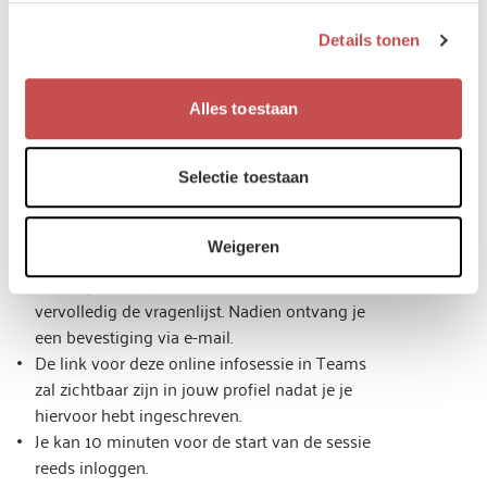
mogelijkheid om in te loggen
Details tonen
19.00 - 20.00 uur
Alles toestaan
Online informatiesessie via Teams
Selectie toestaan
Praktische afspraken
Weigeren
Aanwezigheidsregistratie is verplicht. Gebruik
de knop ‘schrijf je in’ om deel te nemen en
vervolledig de vragenlijst. Nadien ontvang je
een bevestiging via e-mail.
De link voor deze online infosessie in Teams
zal zichtbaar zijn in jouw profiel nadat je je
hiervoor hebt ingeschreven.
Je kan 10 minuten voor de start van de sessie
reeds inloggen.