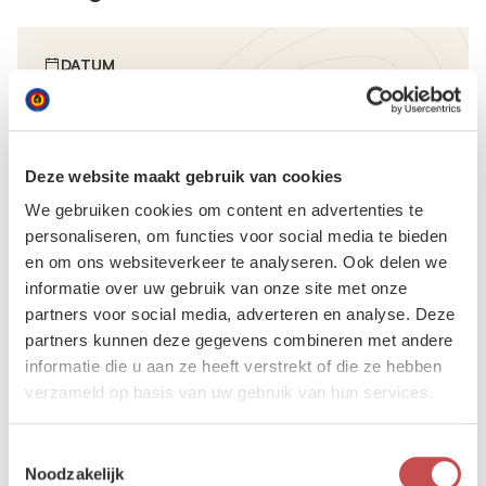
DATUM
11 maart 2026
LOCATIE
Deze website maakt gebruik van cookies
Beauvechain
We gebruiken cookies om content en advertenties te
Base Lt Col Charles Roman
personaliseren, om functies voor social media te bieden
Rue de la Grande Lecke
en om ons websiteverkeer te analyseren. Ook delen we
1320 Beauvechain
informatie over uw gebruik van onze site met onze
partners voor social media, adverteren en analyse. Deze
Ben je gepassioneerd door techniek, gefascineerd door vliegtuigen of
partners kunnen deze gegevens combineren met andere
helikopters? Wil je verschillende stimulerende en interessante jobs
informatie die u aan ze heeft verstrekt of die ze hebben
vol afwisseling ontdekken in een buitengewone omgeving? Kom dan
verzameld op basis van uw gebruik van hun services.
naar één van de jobdays van de 1e Wing op de basis van Bevekom!
e
De 1
Wing organiseert, in samenwerking met het Informatiecentrum
Toestemmingsselectie
van Defensie in Brussel, een jobday op de basis van Bevekom met als
Noodzakelijk
doel de verschillende aspecten van onze technische jobs, in het