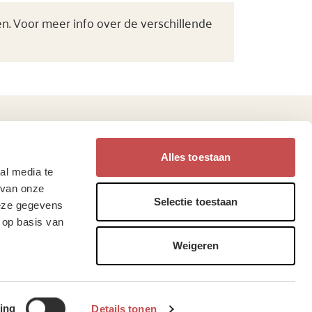
n. Voor meer info over de verschillende
Alles toestaan
eb je vragen?
Vind ons op
al media te
 van onze
Selectie toestaan
deze gegevens
lgestelde vragen
 op basis van
enda
Weigeren
tact
Privacy
•
Cookies
ing
Details tonen