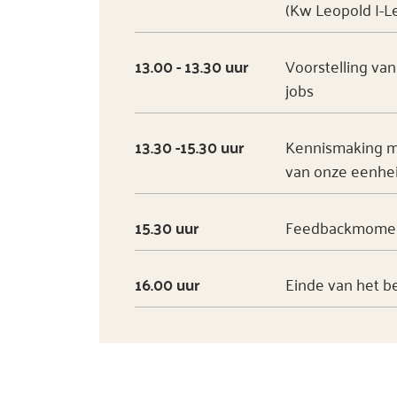
(Kw Leopold I-L
13.00 - 13.30 uur
Voorstelling va
jobs
13.30 -15.30 uur
Kennismaking me
van onze eenhe
15.30 uur
Feedbackmoment
16.00 uur
Einde van het b