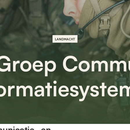
LANDMACHT
Groep Commu
formatiesyste
nicatie- en