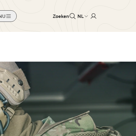
NU
Zoeken
NL