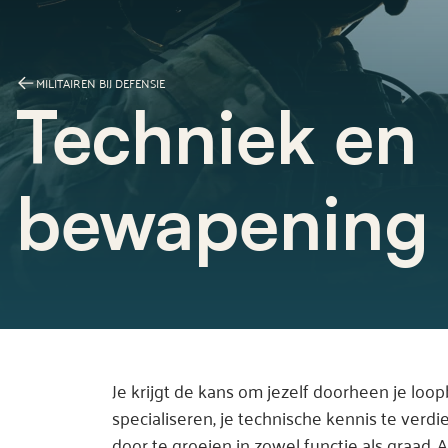
MILITAIREN BIJ DEFENSIE
Techniek en
bewapening
Je krijgt de kans om jezelf doorheen je loo
specialiseren, je technische kennis te verd
door te groeien in zowel functie als graad. A