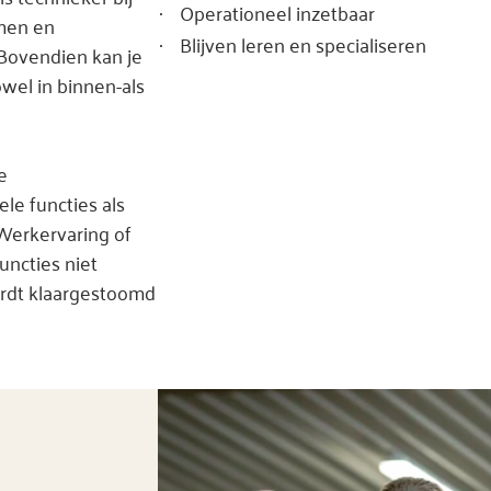
Operationeel inzetbaar
·
men en
Blijven leren en specialiseren
·
 Bovendien kan je
wel in binnen-als
e
le functies als
 Werkervaring of
uncties niet
wordt klaargestoomd