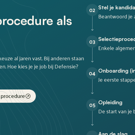
Stel je kandid
02
Beantwoord je 
procedure als
Selectieproce
03
Enkele algemen
keuze al jaren vast. Bij anderen staan
n. Hoe kies je je job bij Defensie?
Onboarding (inl
04
Je eerste stapp
e procedure
Opleiding
05
De start van je 
Aan de slag