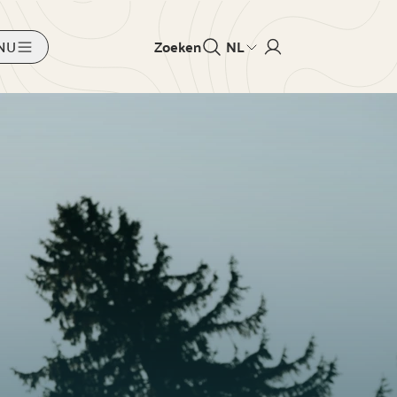
NU
Zoeken
NL