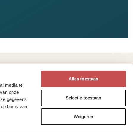
Alles toestaan
eb je vragen?
Vind ons op
al media te
 van onze
Selectie toestaan
deze gegevens
lgestelde vragen
 op basis van
enda
Weigeren
tact
Privacy
•
Cookies