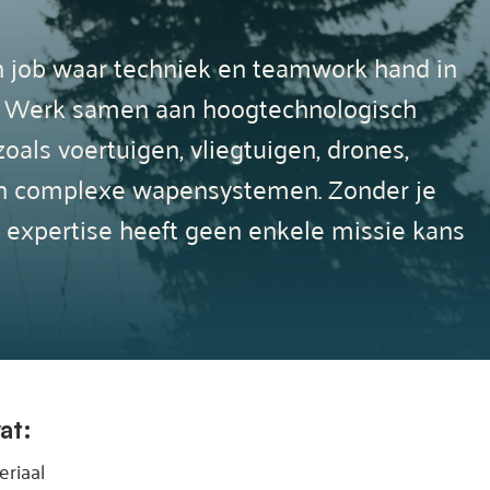
n job waar techniek en teamwork hand in
. Werk samen aan hoogtechnologisch
oals voertuigen, vliegtuigen, drones,
n complexe wapensystemen. Zonder je
 expertise heeft geen enkele missie kans
at:
riaal