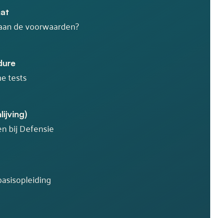
aat
aan de voorwaarden?
dure
e tests
ijving)
en bij Defensie
basisopleiding