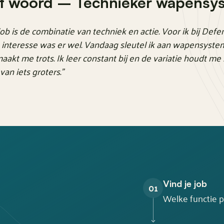
et woord – Technieker wapensy
ob is de combinatie van techniek en actie. Voor ik bij Def
e interesse was er wel. Vandaag sleutel ik aan wapensyste
aakt me trots. Ik leer constant bij en de variatie houdt me 
van iets groters."
Vind je job
01
Welke functie pa