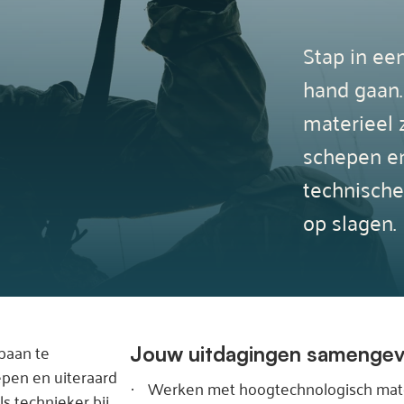
Stap in ee
hand gaan
materieel z
schepen e
technische
op slagen.
pbaan te
Jouw uitdagingen samengev
iepen en uiteraard
Werken met hoogtechnologisch mate
·
ls technieker bij