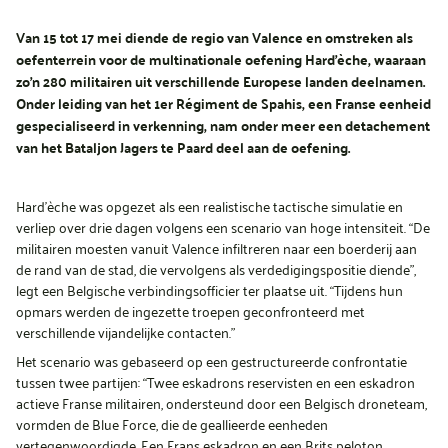
Van 15 tot 17 mei diende de regio van Valence en omstreken als
oefenterrein voor de multinationale oefening Hard’èche, waaraan
zo’n 280 militairen uit verschillende Europese landen deelnamen.
Onder leiding van het 1er Régiment de Spahis, een Franse eenheid
gespecialiseerd in verkenning, nam onder meer een detachement
van het Bataljon Jagers te Paard deel aan de oefening.
Hard’èche was opgezet als een realistische tactische simulatie en
verliep over drie dagen volgens een scenario van hoge intensiteit. “De
militairen moesten vanuit Valence infiltreren naar een boerderij aan
de rand van de stad, die vervolgens als verdedigingspositie diende”,
legt een Belgische verbindingsofficier ter plaatse uit. “Tijdens hun
opmars werden de ingezette troepen geconfronteerd met
verschillende vijandelijke contacten.”
Het scenario was gebaseerd op een gestructureerde confrontatie
tussen twee partijen: “Twee eskadrons reservisten en een eskadron
actieve Franse militairen, ondersteund door een Belgisch droneteam,
vormden de Blue Force, die de geallieerde eenheden
vertegenwoordigde. Een Frans eskadron en een Brits peloton,