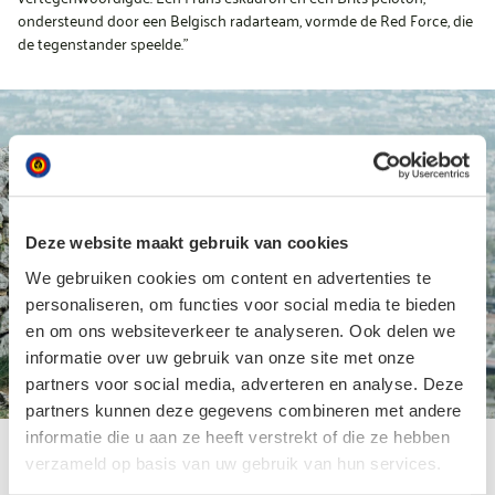
ondersteund door een Belgisch radarteam, vormde de Red Force, die
de tegenstander speelde.”
Deze website maakt gebruik van cookies
We gebruiken cookies om content en advertenties te
personaliseren, om functies voor social media te bieden
en om ons websiteverkeer te analyseren. Ook delen we
informatie over uw gebruik van onze site met onze
partners voor social media, adverteren en analyse. Deze
partners kunnen deze gegevens combineren met andere
informatie die u aan ze heeft verstrekt of die ze hebben
Drone en radar ter ondersteuning van de geallieerde
verzameld op basis van uw gebruik van hun services.
strijdkrachten