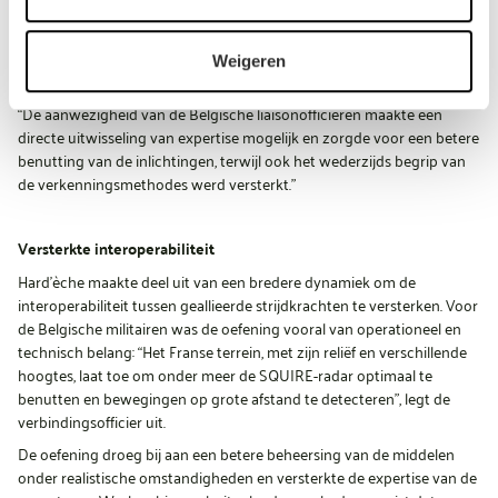
was dubbel: enerzijds een direct effect op het terrein, en anderzijds de
mogelijkheid voor de Franse strijdkrachten om het gebruik ervan te
observeren en richting autonomie op deze systemen te evolueren”,
Weigeren
benadrukt hij.
“De aanwezigheid van de Belgische liaisonofficieren maakte een
directe uitwisseling van expertise mogelijk en zorgde voor een betere
benutting van de inlichtingen, terwijl ook het wederzijds begrip van
de verkenningsmethodes werd versterkt.”
Versterkte interoperabiliteit
Hard’èche maakte deel uit van een bredere dynamiek om de
interoperabiliteit tussen geallieerde strijdkrachten te versterken. Voor
de Belgische militairen was de oefening vooral van operationeel en
technisch belang: “Het Franse terrein, met zijn reliëf en verschillende
hoogtes, laat toe om onder meer de SQUIRE-radar optimaal te
benutten en bewegingen op grote afstand te detecteren”, legt de
verbindingsofficier uit.
De oefening droeg bij aan een betere beheersing van de middelen
onder realistische omstandigheden en versterkte de expertise van de