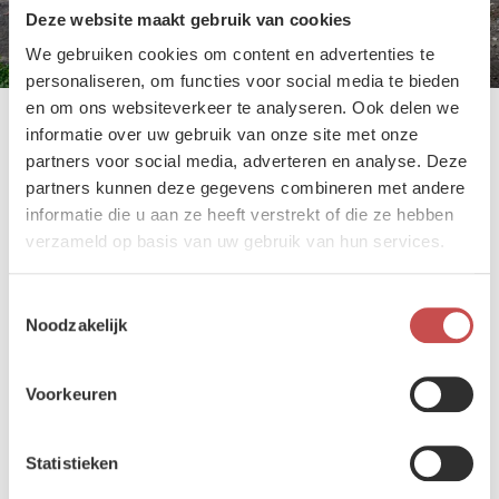
Deze website maakt gebruik van cookies
We gebruiken cookies om content en advertenties te
personaliseren, om functies voor social media te bieden
en om ons websiteverkeer te analyseren. Ook delen we
Een kazerne van de toekomst, open naar de stad
informatie over uw gebruik van onze site met onze
partners voor social media, adverteren en analyse. Deze
Het Kwartier van de Toekomst Zuid, op een terrein van 27 hectare,
partners kunnen deze gegevens combineren met andere
wordt geen traditionele kazerne maar een hybride site die militaire
activiteiten combineert met openbare ruimtes, met een sterke
informatie die u aan ze heeft verstrekt of die ze hebben
verankering in de stad. Geleidelijk zullen verschillende eenheden er
verzameld op basis van uw gebruik van hun services.
worden ondergebracht, waaronder het 1/3 Bataljon Lansiers, het
toekomstige 8e Bataljon Logistiek, de Militaire Politie, de Movement
Toestemmingsselectie
Control Group, evenals onderdelen van de Cybermacht, de Medische
Noodzakelijk
Dienst en de Marine. Op termijn zal de site ongeveer 1.500 militairen
en burgers tellen.
Om deze operationele opdrachten te combineren met een
Voorkeuren
openstelling naar de stad, wordt de site opgedeeld in twee
complementaire zones: een streng beveiligde zone voor militaire en
gevoelige activiteiten, en een semi-openbare zone voor gedeeld
Statistieken
gebruik met burgers (sport, gezondheidszorg, kinderopvang,