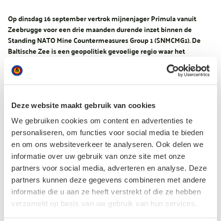
Op dinsdag 16 september vertrok mijnenjager Primula vanuit
Zeebrugge voor een drie maanden durende inzet binnen de
Standing NATO Mine Countermeasures Group 1 (SNMCMG1). De
Baltische Zee is een geopolitiek gevoelige regio waar het
Belgische schip zal bijdragen aan het detecteren en neutraliseren
van zeemijnen. Daarnaast zal het deelnemen aan patrouilles en de
bescherming van vitale onderzeese infrastructuur.
Historische mijnen en munitie blijven een reële dreiging. Zij vormen
Deze website maakt gebruik van cookies
een gevaar voor de veiligheid van zeevaartroutes die essentieel zijn
voor een vlotte internationale handel. België, dat internationaal
We gebruiken cookies om content en advertenties te
bekend staat om haar expertise in mijnenbestrijding, levert al
personaliseren, om functies voor social media te bieden
jarenlang een cruciale bijdrage aan de NAVO ten behoeve van de
en om ons websiteverkeer te analyseren. Ook delen we
collectieve maritieme veiligheid in Europa.
informatie over uw gebruik van onze site met onze
partners voor social media, adverteren en analyse. Deze
Ervaren commandant, jonge bemanning
partners kunnen deze gegevens combineren met andere
Voor de commandant van de Primula, luitenant-ter-zee eerste klasse
informatie die u aan ze heeft verstrekt of die ze hebben
Thibault, is dit zijn zevende opdracht in deze permanente NAVO-
verzameld op basis van uw gebruik van hun services.
groep.