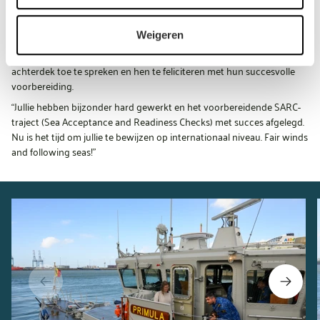
Voorbeeldige voorbereiding
De stafchef van de Marine, kapitein-ter-zee Kristof Van Belleghem, en
Weigeren
generaal D’Hert, verantwoordelijke voor de steun aan operaties in
binnen- en buitenland, namen ook de tijd om de bemanning op het
achterdek toe te spreken en hen te feliciteren met hun succesvolle
voorbereiding.
“Jullie hebben bijzonder hard gewerkt en het voorbereidende SARC-
traject (Sea Acceptance and Readiness Checks) met succes afgelegd.
Nu is het tijd om jullie te bewijzen op internationaal niveau. Fair winds
and following seas!”