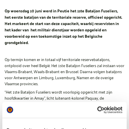
Op woensdag 10 juni werd in Peutie het 1ste Bataljon Fuseliers,
het eerste bataljon van de territoriale reserve, officieel opgericht.
Het markeert de start van deze capaciteit, waarbij reservisten in
het kader van het militair dienstjaar worden opgeleid en
voorbereid op een toekomstige inzet op het Belgische
grondgebied.
Op termijn komen er in totaal vijf territoriale reservebataljons,
ontplooid over heel België. Het 1ste Bataljon Fuseliers zal instaan voor
Vlaams-Brabant, Waals-Brabant en Brussel. Daarna volgen bataljons
voor Antwerpen en Limburg, Luxemburg, Namen en de overige
Vlaamse provincies.
“Het 1ste Bataljon Fuseliers wordt voorlopig opgericht met zijn
hoofdkwartier in Amay”, licht luitenant-kolonel Paquay, de
korpscommandant, toe. “Het bestaat uit drie compagnieën,
gestationeerd in Peutie, Berlaar en Amay. Deze locaties liggen langs
een strategische as die Antwerpen, Brussel en Luik verbindt, in lijn
met de NAVO-planning.”