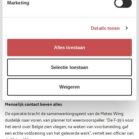
continuïteit en betrouwbaarheid van de meteorologische
Marketing
ondersteuning garandeert.
Internationale coördinatie en interne cohesie
Tijdens de voorbereidingsfase werd contact gelegd met de
Details tonen
meteorologische dienst van de basis van Langley in de Verenigde
Staten. Dankzij de uitwisseling kon de coherentie tussen de analyses
aan beide zijden van de Atlantische Oceaan worden gewaarborgd.
Alles toestaan
“Eens het contact was gelegd, verliep alles vlot”, getuigt een officier
van de Meteo Wing.
Selectie toestaan
Maar vooral de interne coördinatie liet een blijvende indruk na. De
lokale weerstations en de Meteo Wing werkten nauw samen. “Het
was de eerste keer dat de ondersteuning van zo dichtbij werd
Weigeren
beleefd, met een sterke samenwerking. Iedereen leverde de
informatie tijdig, nauwkeurig en toegewijd.”
Menselijk contact boven alles
De operatie bracht de samenwerkingsgeest van de Meteo Wing
duidelijk naar voren, van planner tot weersvoorspeller. “De F-35’s voor
het eerst over België zien vliegen, na weken van voorbereiding, gaf
een echte voldoening van het geleverde werk”, vertelt een officier van