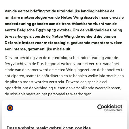
Van de eerste briefing tot de uiteindelijke landing hebben de
militaire meteorologen van de Meteo Wing discrete maar cruciale
ondersteuning geboden aan de trans-Atlantische vlucht van de
eerste Belgische F-35’s op 13 oktober. Om de veiligheid en timing
te waarborgen, voerde de Meteo Wing, de eenheid die binnen
Defensie instaat voor meteorologie, gedurende meerdere weken
een intense, gezamenlijke missie uit.
De voorbereiding van de meteorologische ondersteuning voor de
ferryvlucht van de F-35 begon al weken voor het vertrek. Vanaf het
einde van de zomer werd de Meteo Wing ingezet om de behoeften te
anticiperen, teams te coördineren en te bepalen welke informatie aan
de piloten moest worden verstrekt. Er werd een speciale cel
opgericht om de verbinding tussen de verschillende weersdiensten,
de missieplanners en het personeel te waarborgen.
Naarmate de datum naderde, werden de briefings intensiever, vooral
door de onstabiele weersomstandigheden in het transitgebied rond
de Azoren. “Deze missie was een volledig oefening in coördinatie en
anticipatie. Elke fase, van de initiële planning tot de uitvoering,
mobiliseerde alle competenties van de Meteo Wing”, vertelt een
Deze website maakt gebruik van cookies