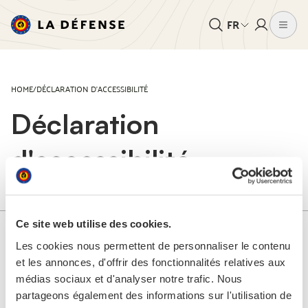
FR
HOME
/
DÉCLARATION D'ACCESSIBILITÉ
Déclaration
d'accessibilité
La Défense s’engage à rendre ce site internet plus accessible,
Ce site web utilise des cookies.
conformément à la loi du 19 juillet 2018 relative à
Les cookies nous permettent de personnaliser le contenu
l’accessibilité des sites internet et des applications mobiles
et les annonces, d'offrir des fonctionnalités relatives aux
des organismes du secteur public. La présente déclaration
médias sociaux et d'analyser notre trafic. Nous
d’accessibilité s’applique au site : www.mil.be.
partageons également des informations sur l'utilisation de