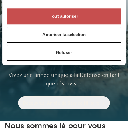
Tout autoriser
Autoriser la sélection
Refuser
L’Année de Service Militaire
Vivez une année unique à la Défense en tant
que réserviste.
Découvrez l'Année de Service Militaire
Nous sommes là pour vous