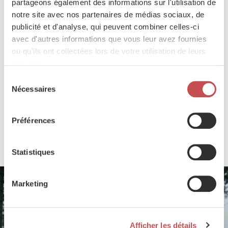
partageons également des informations sur l'utilisation de
Découvrir plus
notre site avec nos partenaires de médias sociaux, de
publicité et d'analyse, qui peuvent combiner celles-ci
Réserviste
avec d'autres informations que vous leur avez fournies
ou qu'ils ont collectées lors de votre utilisation de leurs
En tant que réserviste, vous mettez votre
services.
expérience au service de missions
Sélection
stimulantes, où vous faites la différence.
Nécessaires
du
Découvrir plus
consentement
Préférences
Consultez toutes les offres d’emploi
Statistiques
Marketing
Afficher les détails