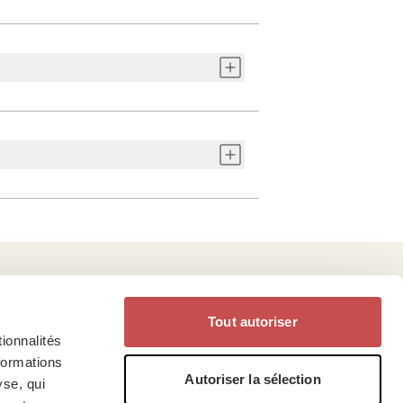
Tout autoriser
estions ?
Suivez-nous sur
ionnalités
formations
Autoriser la sélection
yse, qui
réquentes