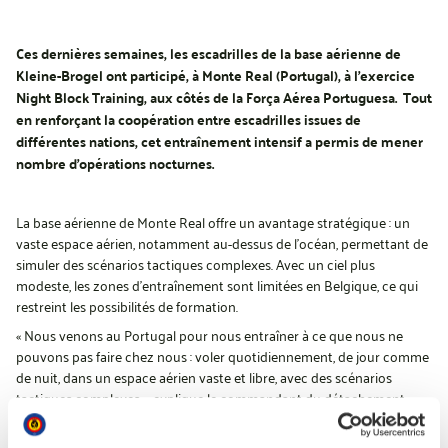
Ces dernières semaines, les escadrilles de la base aérienne de
Kleine-Brogel ont participé, à Monte Real (Portugal), à l’exercice
Night Block Training, aux côtés de la Força Aérea Portuguesa. Tout
en renforçant la coopération entre escadrilles issues de
différentes nations, cet entraînement intensif a permis de mener
nombre d’opérations nocturnes.
La base aérienne de Monte Real offre un avantage stratégique : un
vaste espace aérien, notamment au-dessus de l’océan, permettant de
simuler des scénarios tactiques complexes. Avec un ciel plus
modeste, les zones d’entraînement sont limitées en Belgique, ce qui
restreint les possibilités de formation.
« Nous venons au Portugal pour nous entraîner à ce que nous ne
pouvons pas faire chez nous : voler quotidiennement, de jour comme
de nuit, dans un espace aérien vaste et libre, avec des scénarios
tactiques complexes », explique le commandant du détachement.
Les pilotes belges s’exercent ici au combat aérien et aux vols de nuit.
L’approche pédagogique est progressive : les scénarios gagnent en