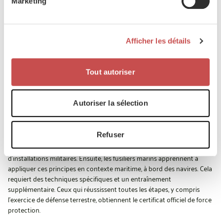
Marketing
Faire face à la menace
Les fusiliers marins apprennent à gérer des scénarios variés :
Afficher les détails
manifestations, tentatives d’infiltration … Être capable de désamorcer
rapidement l’agressivité est essentiel. Parfois, l’intervention physique
demeure inévitable, par exemple à une porte d’accès. « Ici, ils
Tout autoriser
apprennent à extraire une personne d’un véhicule sous contrainte,
dans le pire des cas par la fenêtre et en utilisant des stimulations
douloureuses », ajoute-t-il.
Autoriser la sélection
De la terre à la mer
Refuser
La formation commence par la sécurisation de bâtiments et
d’installations militaires. Ensuite, les fusiliers marins apprennent à
appliquer ces principes en contexte maritime, à bord des navires. Cela
requiert des techniques spécifiques et un entraînement
supplémentaire. Ceux qui réussissent toutes les étapes, y compris
l'exercice de défense terrestre, obtiennent le certificat officiel de force
protection.