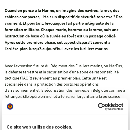
Quand on pense à la Marine, on imagine des navires, la mer, des
cabines compactes,… Mais un dispositif de sécurité terrestre ? Pas
vraiment. Et pourtant, bivouaquer fait partie intégrante de la
formation militaire. Chaque marin, homme ou femme, suit une
instruction de base où la survie en forêt est un passage obligé.
Après cette première phase, cet aspect disparaît souvent à
l’arrière-plan. Jusqu’à aujourd’hui, avec les fusiliers marins.
Avec l’extension future
du Régiment des Fusiliers marins, ou MarFus,
la défense terrestre et la sécurisation d'une zone de responsabilité
tactique (TAOR) reviennent au premier plan. Cette unité est
spécialisée dans la protection des ports, les opérations
d’arraisonnement et la sécurisation des navires, en Belgique comme à
l’étranger. Elle opère en mer et à terre, renforçant ainsi la puissance
maritime de la Défense.
De la théorie à la pratique
Ces quinze derniers jours, les fusiliers marins en formation ont reçu
Ce site web utilise des cookies.