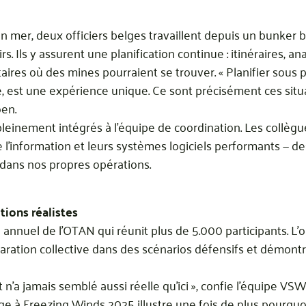
n mer, deux officiers belges travaillent depuis un bunker 
irs. Ils y assurent une planification continue : itinéraires, a
aires où des mines pourraient se trouver. « Planifier sous 
 est une expérience unique. Ce sont précisément ces situ
oen.
pleinement intégrés à l’équipe de coordination. Les collèg
 l’information et leurs systèmes logiciels performants — des
dans nos propres opérations.
tions réalistes
nnuel de l’OTAN qui réunit plus de 5.000 participants. L’obje
réparation collective dans des scénarios défensifs et démont
t n’a jamais semblé aussi réelle qu’ici », confie l’équipe VSW
elge à Freezing Winds 2025 illustre une fois de plus pourquo