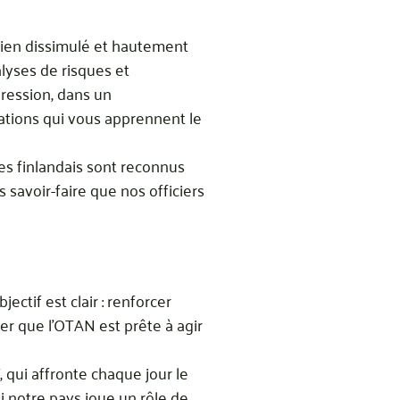
bien dissimulé et hautement
nalyses de risques et
pression, dans un
ations qui vous apprennent le
ues finlandais sont reconnus
 savoir-faire que nos officiers
ctif est clair : renforcer
rer que l’OTAN est prête à agir
, qui affronte chaque jour le
i notre pays joue un rôle de