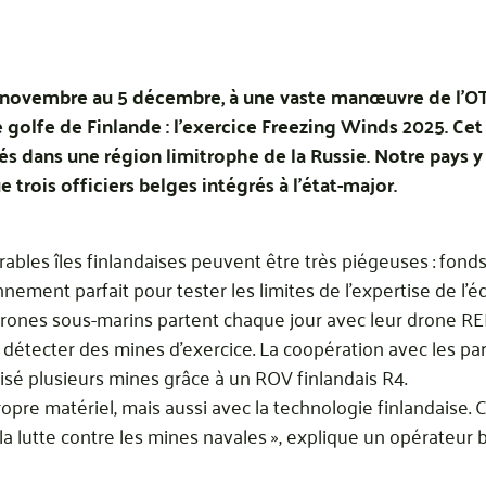
8 novembre au 5 décembre, à une vaste manœuvre de l’OTA
e golfe de Finlande : l’exercice Freezing Winds 2025. Cet 
iés dans une région limitrophe de la Russie. Notre pays y
trois officiers belges intégrés à l’état-major.
ables îles finlandaises peuvent être très piégeuses : fond
ement parfait pour tester les limites de l’expertise de l’
 drones sous-marins partent chaque jour avec leur drone 
étecter des mines d’exercice. La coopération avec les part
alisé plusieurs mines grâce à un ROV finlandais R4.
ropre matériel, mais aussi avec la technologie finlandaise
a lutte contre les mines navales », explique un opérateur b