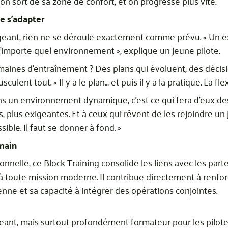
on sort de sa zone de confort, et on progresse plus vite.
e s’adapter
ant, rien ne se déroule exactement comme prévu. « Un e
’importe quel environnement », explique un jeune pilote.
aines d’entraînement ? Des plans qui évoluent, des décis
ent tout. « Il y a le plan… et puis il y a la pratique. La flexib
ns un environnement dynamique, c’est ce qui fera d’eux des
 plus exigeantes. Et à ceux qui rêvent de les rejoindre un j
ble. Il faut se donner à fond. »
main
onnelle, ce Block Training consolide les liens avec les par
 toute mission moderne. Il contribue directement à renfor
enne et sa capacité à intégrer des opérations conjointes.
eant, mais surtout profondément formateur pour les pilotes