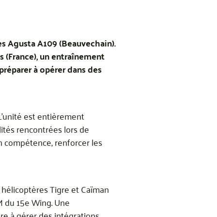
res Agusta A109 (Beauvechain).
es (France), un entraînement
s préparer à opérer dans des
L’unité est entièrement
lités rencontrées lors de
en compétence, renforcer les
s hélicoptères Tigre et Caïman
0M du 15e Wing. Une
re à gérer des intégrations