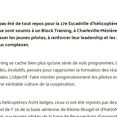
pas été de tout repos pour la 17e Escadrille d'hélicoptè
se sont soumis à un Block Training, à Charleville-Mézièr
sser les jeunes pilotes, à renforcer leur leadership et le
us complexes.
ining se cache bien plus qu’une série de vols programmés. 
és, évolutifs, pensés pour rapprocher la formation des réa
les. L’objectif : faire monter progressivement les pilotes 
 véritable culture de la coopération.
es hélicoptères A109 belges, ceux-ci ont été rejoints par de
tuel de F 16 de la base aérienne de Kleine-Brogel et d’A40
is aux jeunes pilotes de la base de Beauvechain d’apprend