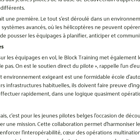
différents.
tait une première. Le tout s’est déroulé dans un environneme
 systèmes avancés, où les hélicoptères ne peuvent opérer 
 de pousser les équipages à planifier, anticiper et commu
es
 sur les équipages en vol, le Block Training met également l
e pas. On est le soutien direct du pilote », rappelle l’un d’eu
cet environnement exigeant est une formidable école d’auto
urs infrastructures habituelles, ils doivent faire preuve d’in
 effectuer rapidement, dans une logique quasiment opérati
is, c’est pour les jeunes pilotes belges l’occasion de déco
ser une mission. Cette collaboration permet d’harmoniser le
enforcer l’interopérabilité, cœur des opérations multination