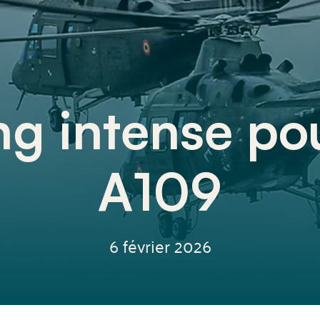
ng intense po
A109
6 février 2026