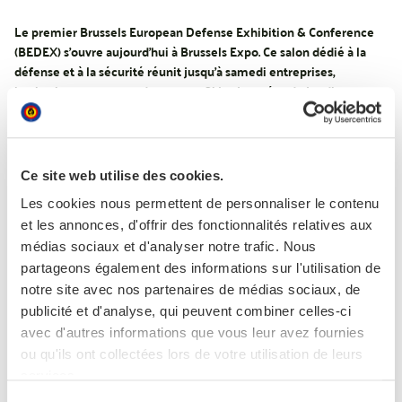
Le premier Brussels European Defense Exhibition & Conference
(BEDEX) s’ouvre aujourd’hui à Brussels Expo. Ce salon dédié à la
défense et à la sécurité réunit jusqu’à samedi entreprises,
institutions et experts du secteur. Si les journées de jeudi et
vendredi sont réservées aux professionnels, le grand public est
convié ce samedi 14 mars.
Ce site web utilise des cookies.
Avec 200 exposants répartis sur 20.000 m², le salon BEDEX affiche
complet, dès sa première édition. On y croisera des PME et des start-
Les cookies nous permettent de personnaliser le contenu
ups belges mais aussi de grands acteurs internationaux comme
et les annonces, d'offrir des fonctionnalités relatives aux
Lockheed Martin, RTX, KNDS, Kongsberg ou Saab. Des entreprises
médias sociaux et d'analyser notre trafic. Nous
ukrainiennes, telles que Tencore et DevDroid, viendront également
partageons également des informations sur l'utilisation de
renforcer la coopération et souligner la solidarité européenne.
notre site avec nos partenaires de médias sociaux, de
publicité et d'analyse, qui peuvent combiner celles-ci
Présence en force de la Défense
avec d'autres informations que vous leur avez fournies
Avec un stand de 550 m², les cinq Forces de la Défense - Terrestre,
ou qu'ils ont collectées lors de votre utilisation de leurs
Aérienne, Cyber, Service Médical et Marine – présentent leurs
services.
capacités les plus récentes, du matériel moderne et des technologies