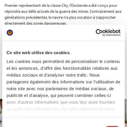
Premier représentant de la classe City, l’Oostende a été conçu pour
répondre aux défis actuels de la guerre des mines. Contrairement aux
générations précédentes, le navire n’a plus vocation à s’approcher
directement des zones dangereuses.
Il met en œuvre un concept dit « stand-off », reposant sur une
combinaison de drones de surface, sous-marins et aériens capables
de détecter, identifier et neutraliser les mines à distance. Cette
approche renforce la sécurité de l’équipage tout en augmentant
Ce site web utilise des cookies.
l’efficacité des opérations.
Les cookies nous permettent de personnaliser le contenu
Depuis son arrivée à Zeebruges, à la fin de l’année 2025, l’équipage
poursuit sa montée en puissance. Après une première phase axée sur
et les annonces, d'offrir des fonctionnalités relatives aux
la navigation et les procédures de sécurité, le navire a récemment
médias sociaux et d'analyser notre trafic. Nous
mené ses premiers essais opérationnels avec sa « toolbox » de
partageons également des informations sur l'utilisation de
systèmes sans pilote.
notre site avec nos partenaires de médias sociaux, de
publicité et d'analyse, qui peuvent combiner celles-ci
avec d'autres informations que vous leur avez fournies
ou qu'ils ont collectées lors de votre utilisation de leurs
services.
Sélection