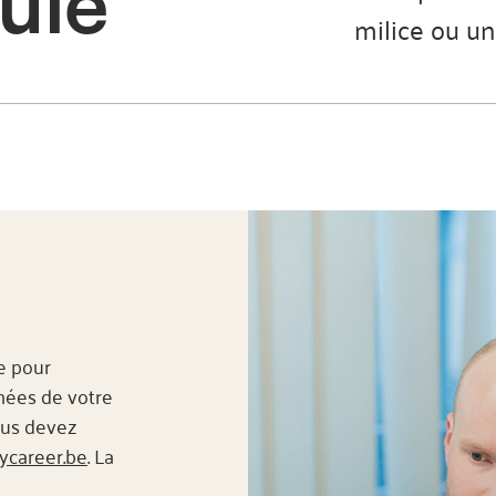
ule
milice ou un
le pour
nées de votre
ous devez
career.be
. La