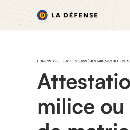
HOME
/
INFOS ET SERVICES SUPPLÉMENTAIRES
/
EXTRAIT DE M
Attestati
milice ou 