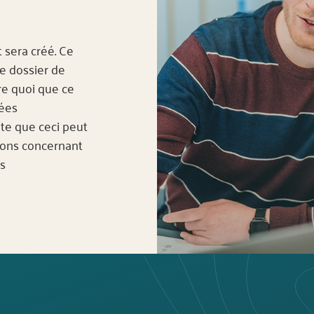
 sera créé. Ce
e dossier de
re quoi que ce
nées
te que ceci peut
tions concernant
rs