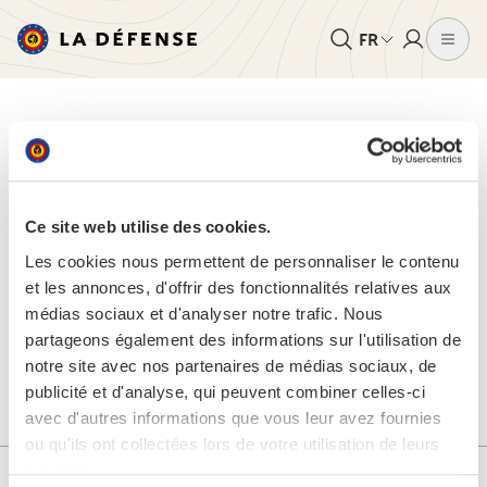
FR
HOME
/
INFOS ET SERVICES SUPPLÉMENTAIRES
/
CAREERS SITE
Espace de
Ce site web utilise des cookies.
recrutement
Les cookies nous permettent de personnaliser le contenu
et les annonces, d'offrir des fonctionnalités relatives aux
temporairement
médias sociaux et d'analyser notre trafic. Nous
partageons également des informations sur l'utilisation de
indisponible
notre site avec nos partenaires de médias sociaux, de
publicité et d'analyse, qui peuvent combiner celles-ci
avec d'autres informations que vous leur avez fournies
ou qu'ils ont collectées lors de votre utilisation de leurs
services.