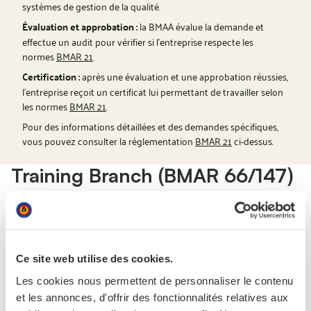
systèmes de gestion de la qualité.
Évaluation et approbation :
la BMAA évalue la demande et
effectue un audit pour vérifier si l'entreprise respecte les
normes
BMAR 21
.
Certification :
après une évaluation et une approbation réussies,
l'entreprise reçoit un certificat lui permettant de travailler selon
les normes
BMAR 21
.
Pour des informations détaillées et des demandes spécifiques,
vous pouvez consulter la réglementation
BMAR 21
ci-dessus.
Training Branch (BMAR 66/147)
Les techniciens de maintenance militaires doivent être
titulaires d'une licence de maintenance (Military Aircraft
Maintenance License – MAML) leur permettant d'effectuer
certaines tâches de maintenance. Ces licences sont
Ce site web utilise des cookies.
obtenues après avoir démontré des connaissances de base
Les cookies nous permettent de personnaliser le contenu
en théorie et en pratique, qui varient en fonction de la
et les annonces, d'offrir des fonctionnalités relatives aux
catégorie souhaitée. Il incombe à la branche Formation et