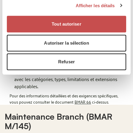
Afficher les détails
documentation requise – telle que le certificat de
formation de base (pour Cat A et Cat B1/2), le
certificat de formation de type (pour Cat B et C), la
Tout autoriser
preuve d'expérience, etc.
Évaluation et approbation
: la Branche de Formation
de la BMAA évalue la demande et effectue une
Autoriser la sélection
analyse pour vérifier si le profil de formation respecte
les normes
BMAR 66
.
Refuser
Certification
: après une évaluation et une
approbation réussies, le candidat reçoit une MAML
avec les catégories, types, limitations et extensions
applicables
.
Pour des informations détaillées et des exigences spécifiques,
vous pouvez consulter le document
BMAR 66
ci-dessus.
Maintenance Branch (BMAR
M/145)