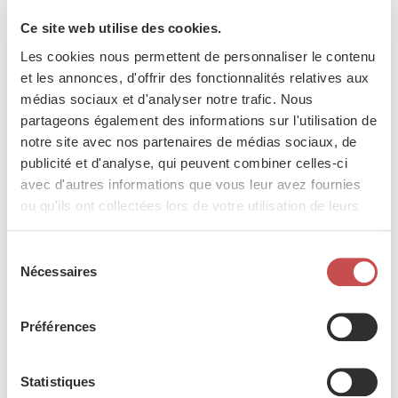
Genre
Ce site web utilise des cookies.
Homme
Femme
Les cookies nous permettent de personnaliser le contenu
et les annonces, d'offrir des fonctionnalités relatives aux
Prénom
médias sociaux et d'analyser notre trafic. Nous
partageons également des informations sur l'utilisation de
notre site avec nos partenaires de médias sociaux, de
Nom
publicité et d'analyse, qui peuvent combiner celles-ci
avec d'autres informations que vous leur avez fournies
ou qu'ils ont collectées lors de votre utilisation de leurs
Date de naissance
services.
Sélection
Nécessaires
du
Adresse e-mail
consentement
Préférences
GSM
Statistiques