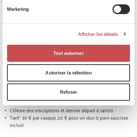
Prix : 5,00 €
1 ravitaillement
Marketing
Dernier départ : 10h00
138 km
Départ à partir de 07h00
Afficher les détails
Prix : 6,00 €
2 ravitaillements
Dernier départ : 10h00
Tout autoriser
Inscription sur place le jour de l’événement.
Moto (by Tricolore)
Autoriser la sélection
Parcours d’environ 200 km à travers les routes du
Condroz
Refuser
Roadbook disponible via l’application « Liberty Rider »
Départ à partir de 08h00
Clôture des inscriptions et dernier départ à 14h00
Tarif : 10 € par casque, 20 € pour un duo (1 pain saucisse
inclus)