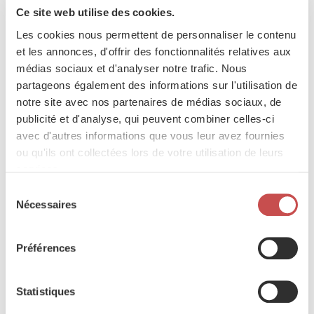
Ouverture des portes : de 07h00 à 17h00
Ce site web utilise des cookies.
Début des activités : dès 07h00
Les cookies nous permettent de personnaliser le contenu
Estafette Run : de 19h00 à 20h00
et les annonces, d'offrir des fonctionnalités relatives aux
Parking disponible sur place
médias sociaux et d'analyser notre trafic. Nous
Navette bus : Gare de Saint-Trond – Saffraanberg (07h00 à
partageons également des informations sur l'utilisation de
16h00)
notre site avec nos partenaires de médias sociaux, de
Accès vélo avec parking surveillé
publicité et d'analyse, qui peuvent combiner celles-ci
avec d'autres informations que vous leur avez fournies
ou qu'ils ont collectées lors de votre utilisation de leurs
services.
Activités sportives
Sélection
Cyclisme
Nécessaires
du
16 km / 37 km
consentement
Départ à partir de 07h00
Préférences
Prix : 3,00 €
Dernier départ : 14h00
75 km / 105 km
Statistiques
Départ à partir de 07h00