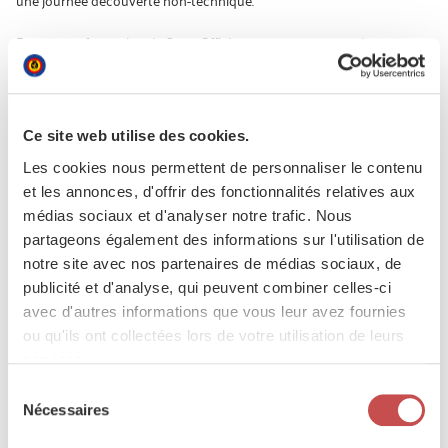
Dans votre formation de Sous-Officier, vous recevrez une large
formation technique, des cours militaires, du sport et vous
apprendrez à diriger une équipe.
A l'issue de vos études vous obtiendrez une licence militaire.
Ce site web utilise des cookies.
Au cours de cette journée découverte vous pourrez découvrir en
détail le parcours d'études suivantes :
Les cookies nous permettent de personnaliser le contenu
Sous-officier technicien électronique & optronique
et les annonces, d'offrir des fonctionnalités relatives aux
Sous-officier technicien en maintenance aéronautique -
médias sociaux et d'analyser notre trafic. Nous
spécialité avionique (Catégorie B2)
partageons également des informations sur l'utilisation de
Sous-officier technicien en maintenance aéronautique -
notre site avec nos partenaires de médias sociaux, de
spécialité mécanique et systèmes (Catégorie B1)
publicité et d'analyse, qui peuvent combiner celles-ci
Sous-officier technicien en maintenance aéronautique
avec d'autres informations que vous leur avez fournies
(Catégorie A)
ou qu'ils ont collectées lors de votre utilisation de leurs
Sous-officier spécialiste armement naval
services.
Sous-officier spécialiste mécanique navale
Sélection
Nécessaires
du
consentement