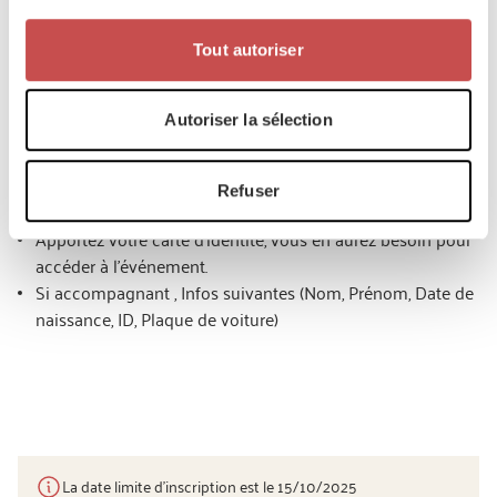
mythique F-16, le célèbre F-35 et le MQ-9B, notre avion piloté à
distance, unique dans toute la Force Aérienne belge !
Tout autoriser
Modalités pratiques
Autoriser la sélection
L'enregistrement des présences est obligatoire. Utilisez le
bouton 'inscrivez-vous' pour participer et complétez le
questionnaire. Vous recevrez ensuite une confirmation par
Refuser
e-mail.
Apportez votre carte d'identité, vous en aurez besoin pour
accéder à l'événement.
Si accompagnant , Infos suivantes (Nom, Prénom, Date de
naissance, ID, Plaque de voiture)
La date limite d’inscription est le 15/10/2025