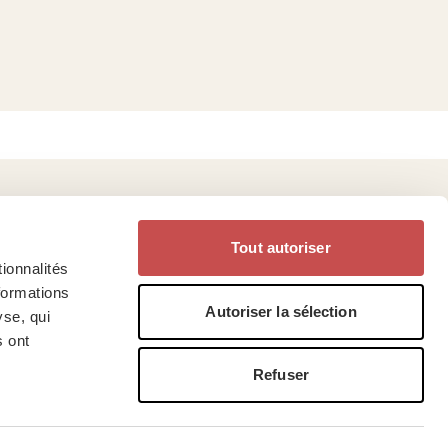
Tout autoriser
estions ?
Suivez-nous sur
ionnalités
formations
Autoriser la sélection
yse, qui
réquentes
s ont
Refuser
Privacy
•
Cookies