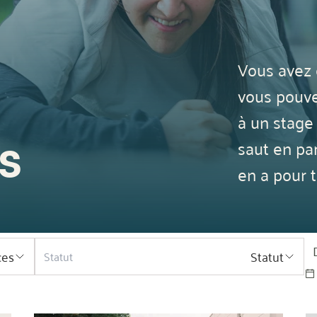
Vous avez 
vous pouvez
à un stage 
s
saut en par
en a pour t
ces
Statut