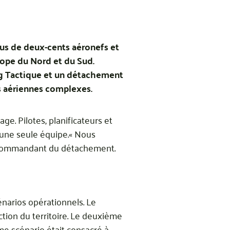
lus de deux-cents aéronefs et
urope du Nord et du Sud.
ing Tactique et un détachement
ns aériennes complexes.
ge. Pilotes, planificateurs et
 une seule équipe.« Nous
e commandant du détachement.
énarios opérationnels. Le
ection du territoire. Le deuxième
ième scénario était consacré à