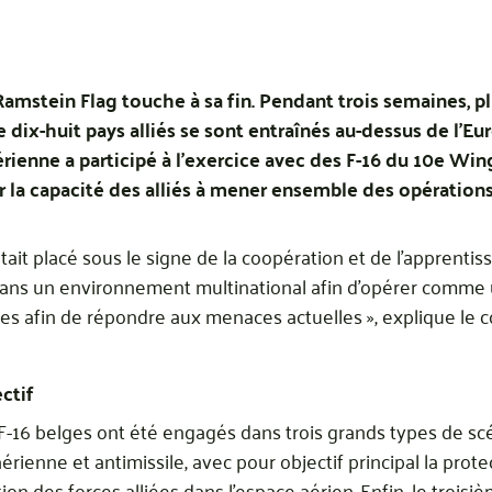
amstein Flag touche à sa fin. Pendant trois semaines, p
de dix-huit pays alliés se sont entraînés au-dessus de l’E
érienne a participé à l’exercice avec des F-16 du 10e W
cer la capacité des alliés à mener ensemble des opératio
tait placé sous le signe de la coopération et de l’apprentissa
 dans un environnement multinational afin d’opérer comme
ues afin de répondre aux menaces actuelles », explique l
ctif
 F-16 belges ont été engagés dans trois grands types de sc
érienne et antimissile, avec pour objectif principal la prot
ction des forces alliées dans l’espace aérien. Enfin, le trois