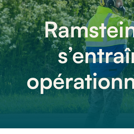
Ramstein
s’entra
opération