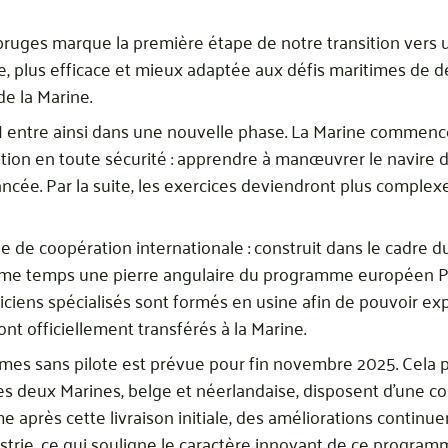
ebruges marque la première étape de notre transition vers
re, plus efficace et mieux adaptée aux défis maritimes de d
 la Marine.
entre ainsi dans une nouvelle phase. La Marine commence
gation en toute sécurité : apprendre à manœuvrer le navire
vancée. Par la suite, les exercices deviendront plus complexes
 de coopération internationale : construit dans le cadre d
e temps une pierre angulaire du programme européen Pesc
iciens spécialisés sont formés en usine afin de pouvoir exp
nt officiellement transférés à la Marine.
èmes sans pilote est prévue pour fin novembre 2025. Cela 
les deux Marines, belge et néerlandaise, disposent d’une 
après cette livraison initiale, des améliorations continue
dustrie, ce qui souligne le caractère innovant de ce program