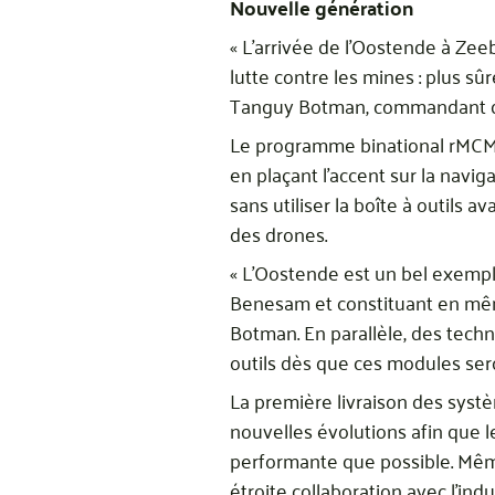
Nouvelle génération
« L’arrivée de l’Oostende à Ze
lutte contre les mines : plus sû
Tanguy Botman, commandant de
Le programme binational rMCM 
en plaçant l’accent sur la navi
sans utiliser la boîte à outils a
des drones.
« L’Oostende est un bel exemple
Benesam et constituant en mêm
Botman. En parallèle, des techn
outils dès que ces modules sero
La première livraison des syst
nouvelles évolutions afin que 
performante que possible. Même 
étroite collaboration avec l’in