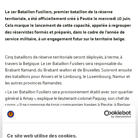
Le 1er Bataillon Fusiliers, premier bataillon de la réserve
territoriale, a été officiellement créé à Peutie le mercredi 10 juin.
Cela marque le lancement de cette capacité, appelée à regrouper
des réservistes formés et préparés, dans le cadre de l’année de
service militaire, à un engagement futur sur le territoire belge.
Cinq bataillons de réserve territoriale seront déployés, à terme, à
travers la Belgique. Le 1er Bataillon Fusiliers sera responsable du
Brabant flamand, du Brabant wallon et de Bruxelles. Suivront ensuite
des bataillons pour Anvers et le Limbourg, le Luxembourg, Namur et
les autres provinces flamandes.
« Le 1er Bataillon Fusiliers sera provisoirement établi avec son quartier
général à Amay », explique le lieutenant-colonel Paquay, son chef de
corps. « Il se compose de trois compagnies basées à Peutie, à Berlaar
et à Amay. Ces implantations se situent le long d’un axe stratégique
reliant Anvers, Bruxelles et Liège, conformément à la planification de
l’OTAN. »
Ce site web utilise des cookies.